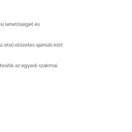
ési lehetőséget és
első előzetes ajánlati kört
esítik az egyedi szakmai,