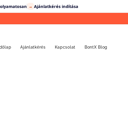
olyamatosan
Ajánlatkérés indítása
→
dőlap
Ajánlatkérés
Kapcsolat
BontX Blog