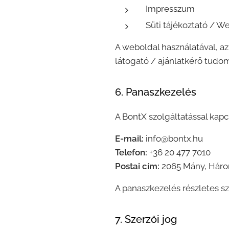
Impresszum
Süti tájékoztató / W
A weboldal használatával, az
látogató / ajánlatkérő tudom
6. Panaszkezelés
A BontX szolgáltatással kap
E-mail:
info@bontx.hu
Telefon:
+36 20 477 7010
Postai cím:
2065 Mány, Három
A panaszkezelés részletes sz
7. Szerzői jog