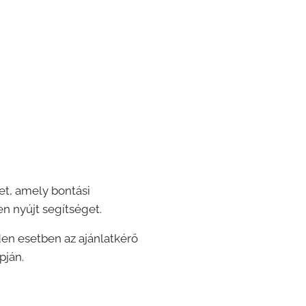
let, amely bontási
n nyújt segítséget.
en esetben az ajánlatkérő
pján.