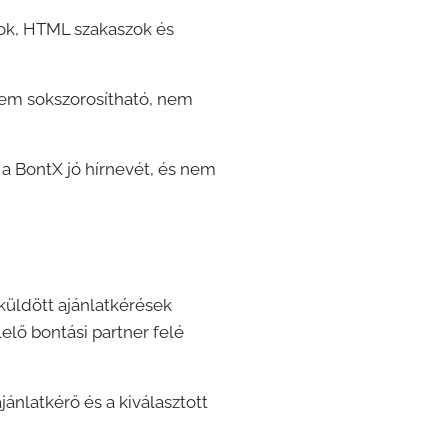
sok, HTML szakaszok és
nem sokszorosítható, nem
 BontX jó hírnevét, és nem
küldött ajánlatkérések
lő bontási partner felé
ánlatkérő és a kiválasztott