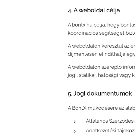
4. A weboldal célja
A bontx.hu célja, hogy bontá
koordinációs segítséget bizt
A weboldalon keresztül az ér
díjmentesen elindíthatja egy
A weboldalon szereplő infor
jogi, statikai, hatósági vagy k
5. Jogi dokumentumok
A BontX működésére az alá
Általános Szerződési
Adatkezelési tájékoz