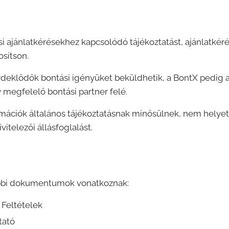
si ajánlatkérésekhez kapcsolódó tájékoztatást, ajánlatkér
osítson.
deklődők bontási igényüket beküldhetik, a BontX pedig az 
 megfelelő bontási partner felé.
mációk általános tájékoztatásnak minősülnek, nem helyett
ivitelezői állásfoglalást.
bbi dokumentumok vonatkoznak:
 Feltételek
tató