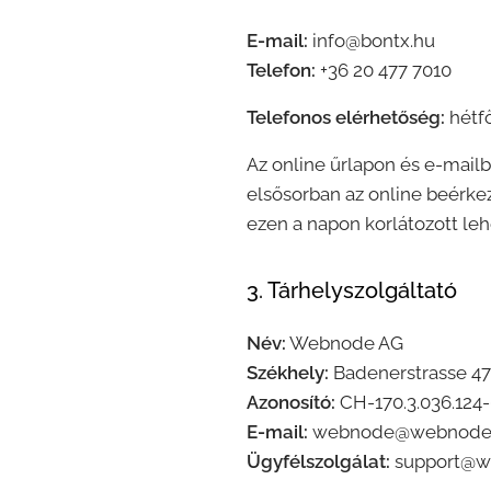
E-mail:
info@bontx.hu
Telefon:
+36 20 477 7010
Telefonos elérhetőség:
hétfő
Az online űrlapon és e-mai
elsősorban az online beérkez
ezen a napon korlátozott leh
3. Tárhelyszolgáltató
Név:
Webnode AG
Székhely:
Badenerstrasse 47,
Azonosító:
CH-170.3.036.124
E-mail:
webnode@webnode
Ügyfélszolgálat:
support@w