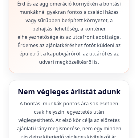
Érd és az agglomeráció környékén a bontási
munkáknál gyakran fontos a családi házas
vagy sűrűbben beépített környezet, a
behajtási lehetőség, a konténer
elhelyezhetősége és az utcafront adottsága.
Érdemes az ajánlatkéréshez fotót küldeni az
épületről, a kapubejáróról, az utcáról és az
udvari megközelítésről is.
Nem végleges árlistát adunk
A bontási munkák pontos ára sok esetben
csak helyszíni egyeztetés után
véglegesíthető. Az első kör célja az előzetes
ajánlati irány megismerése, nem egy minden
részletre kiterjedő végleges kivitelezői ár.