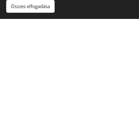
Összes elfogadása
Sütik
BONT
X
BONTÁSI AJÁNLATKÉRÉS OKOSAN
A BontX ajánlatkérési koordinációs felületként segít
elindítani a bontási ajánlatkérést. Az első előzetes
ajánlati kör díjmentesen elindítható.
Menü