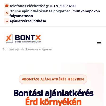
Telefonos elérhetőség:
H–Cs 9:00–16:00
☎
Online ajánlatkérések feldolgozása:
munkanapokon
↻
folyamatosan
Ajánlatkérés indítása
→
Bontási ajánlatkérés országosan
BONTÁSI AJÁNLATKÉRÉS HELYBEN
Bontási ajánlatkérés
Érd környékén