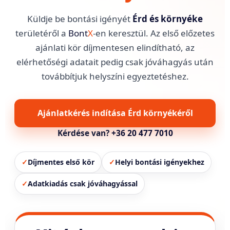
Küldje be bontási igényét
Érd és környéke
területéről a
Bont
X
-en keresztül. Az első előzetes
ajánlati kör díjmentesen elindítható, az
elérhetőségi adatait pedig csak jóváhagyás után
továbbítjuk helyszíni egyeztetéshez.
Ajánlatkérés indítása Érd környékéről
Kérdése van?
+36 20 477 7010
✓
Díjmentes első kör
✓
Helyi bontási igényekhez
✓
Adatkiadás csak jóváhagyással